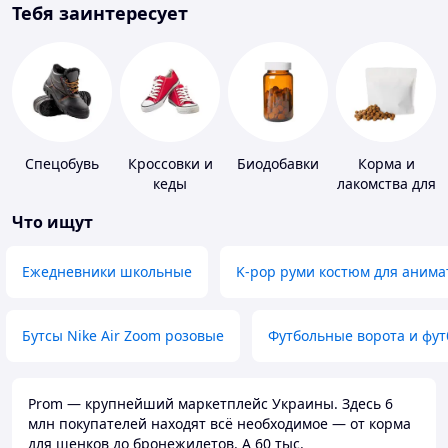
Тебя заинтересует
Спецобувь
Кроссовки и
Биодобавки
Корма и
кеды
лакомства для
домашних
Что ищут
животных и
птиц
Ежедневники школьные
K-pop руми костюм для анима
Бутсы Nike Air Zoom розовые
Футбольные ворота и фу
Prom — крупнейший маркетплейс Украины. Здесь 6
млн покупателей находят всё необходимое — от корма
для щенков до бронежилетов. А 60 тыс.