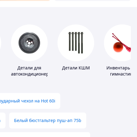
Детали для
Детали КШМ
Инвентарь дл
автокондиционеров
гимнастики
й
ударный чехол на Hot 60i
а
Белый бюстгальтер пуш-ап 75b