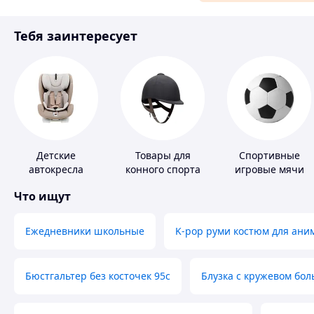
Материалы для ремонта
Тебя заинтересует
Спорт и отдых
Детские
Товары для
Спортивные
автокресла
конного спорта
игровые мячи
Что ищут
Ежедневники школьные
K-pop руми костюм для ани
Бюстгальтер без косточек 95с
Блузка с кружевом бо