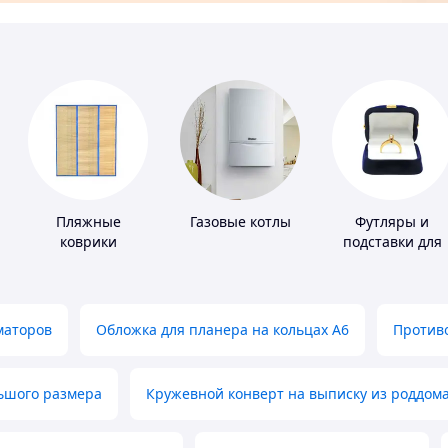
Пляжные
Газовые котлы
Футляры и
коврики
подставки для
драгоценносте
маторов
Обложка для планера на кольцах А6
Противо
льшого размера
Кружевной конверт на выписку из роддом