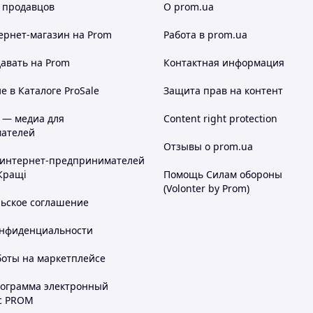
 продавцов
О prom.ua
ернет-магазин
на Prom
Работа в prom.ua
авать на Prom
Контактная информация
 в Каталоге ProSale
Защита прав на контент
 — медиа для
Content right protection
ателей
Отзывы о prom.ua
 интернет-предпринимателей
Кращі
Помощь Силам обороны
(Volonter by Prom)
льское соглашение
онфиденциальности
боты на маркетплейсе
рограмма электронный
с PROM