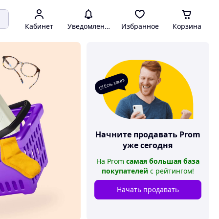
Кабинет
Уведомления
Избранное
Корзина
О! Есть заказ
Начните продавать
Prom
уже сегодня
На
Prom
самая большая база
покупателей
с рейтингом
!
Начать продавать